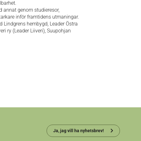
lbarhet.
nd annat genom studieresor,
arkare inför framtidens utmaningar.
id Lindgrens hembygd, Leader Östra
ri ry (Leader Liiveri), Suupohjan
Ja, jag vill ha nyhetsbrev!