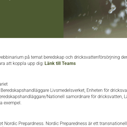
bbinarium på temat beredskap och dricksvattenförsörjning den 
ara att koppla upp dig:
Länk till Teams
riet
| Beredskapshandläggare Livsmedelsverket, Enheten för dricksva
Beredskapshandläggare/Nationell samordnare för dricksvatten, L
ka exempel.
t Nordic Prepardness. Nordic Preparedness är ett transnationel