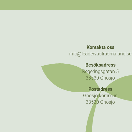
Kontakta oss
info@leadervastrasmaland.se
Besöksadress
Regeringsgatan 5
33530 Gnosjö
Postadress
Gnosjö kommun
33530 Gnosjö