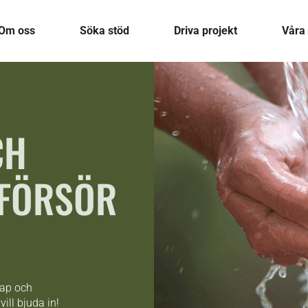
Om oss
Söka stöd
Driva projekt
Våra 
:
CH
NFÖRSÖR
kap och
vill bjuda in!