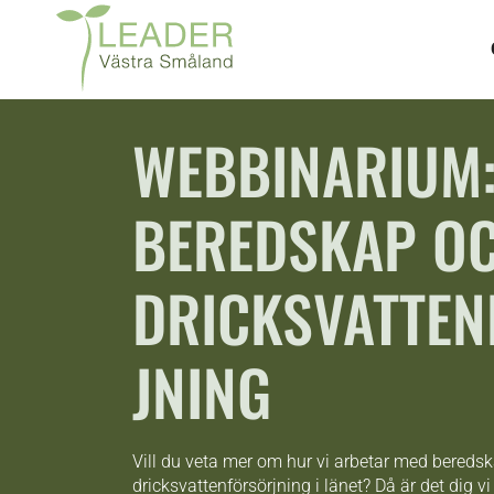
WEBBINARIUM
BEREDSKAP O
DRICKSVATTE
JNING
Vill du veta mer om hur vi arbetar med bereds
dricksvattenförsörjning i länet? Då är det dig vi 