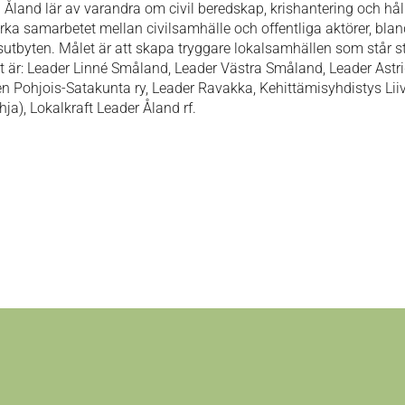
 Åland lär av varandra om civil beredskap, krishantering och hål
ka samarbetet mellan civilsamhälle och offentliga aktörer, bla
tbyten. Målet är att skapa tryggare lokalsamhällen som står st
t är: Leader Linné Småland, Leader Västra Småland, Leader Astr
en Pohjois-Satakunta ry, Leader Ravakka, Kehittämisyhdistys Liive
ja), Lokalkraft Leader Åland rf.