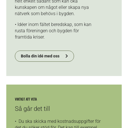
helt enkelt sådant som kan öka
kunskapen om något eller skapa nya
nätverk som behövs i bygden.
•
Idéer inom fältet beredskap, som kan
rusta föreningen och bygden för
framtida kriser.
Bolla din idé med oss
VIKTIGT ATT VETA
Så går det till
• Du ska skicka med kostnadsuppgifter för
det du söker stöd för. Det kan till exempel