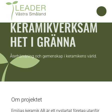
KERAMIKVERKSAM
HET I GRÄNNA
Återhämtning och gemenskap i keramikens värld.
Om projektet
Emilias keramik AB är ett nystartat företag utanför