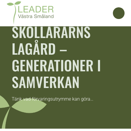
SKOLLÄRARNS
LAGÅRD –
GENERATIONER I
SAMVERKAN
Tänk vad förvaringsutrymme kan göra…