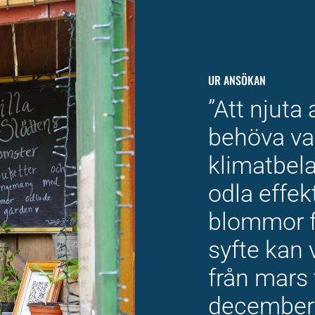
UR ANSÖKAN
”
Att njuta
behöva va
klimatbel
odla effek
blommor fö
syfte k
an 
från mars 
december