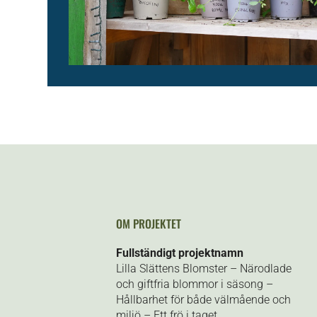
OM PROJEKTET
Fullständigt projektnamn
Lilla Slättens Blomster – Närodlade
och giftfria blommor i säsong –
Hållbarhet för både välmående och
miljö – Ett frö i taget