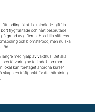
ftfri odling ökat. Lokalodlade, giftfria
bort flygfraktade och hårt besprutade
å grund av gifterna. Hos Lilla slättens
blomsodling och
blomsterbod
, men nu ska
rstöd
.
n längre med hjälp av växthus. Det ska
ing och förvaring av torkade blommor.
en lokal kan företaget anordna kurser
så skapa en träffpunkt för återhämtning
.