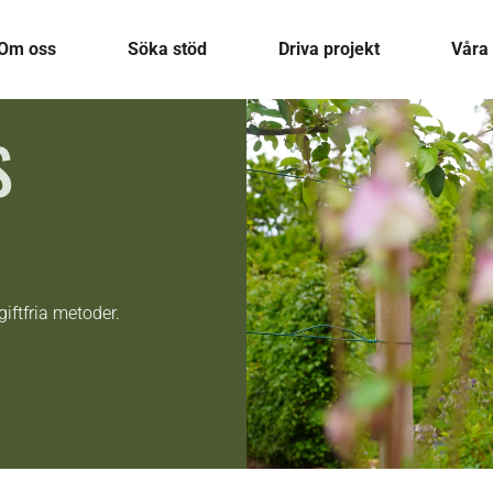
Om oss
Söka stöd
Driva projekt
Våra 
S
iftfria metoder.