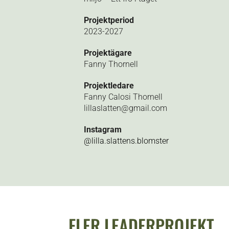
Projektperiod
2023-2027
Projektägare
Fanny Thornell
Projektledare
Fanny
Calosi
Thornell
lillaslatten@gmail.com
Instagram
@lilla.slattens.blomster
FLER LEADERPROJEKT