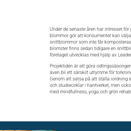
Under de senaste åren har intresset för gi
blommor gör att konsumenter kan välja 
snittblommor som inte får komposteras p
blomster finns sedan tidigare en snitt
företaget utvecklas med hjälp av
Leade
Projektidén är att göra odlingssäsonge
även bli ett särskilt utrymme för torkn
Genom att satsa på att ställa iordning 
och studiecirklar i hantverket, men ock
med
mindfullness
, yoga och grön rehab