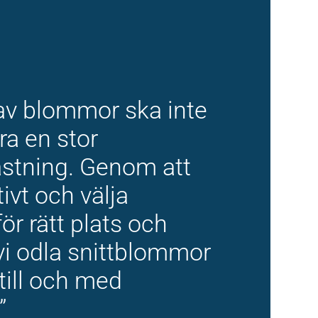
 av blommor ska inte
ra en stor
astning. Genom att
tivt och välja
r rätt plats och
vi odla
snittblommor
till och med
”