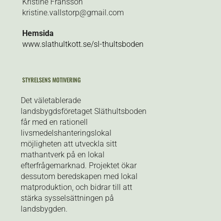
Kristine Fransson
kristine.vallstorp@gmail.com
Hemsida
www
.slathultkott.se/sl-thultsboden
STYRELSENS MOTIVERING
Det väletablerade
landsbygdsföretaget Släthultsboden
får med en rationell
livsmedelshanteringslokal
möjligheten att utveckla sitt
mathantverk på en lokal
efterfrågemarknad. Projektet ökar
dessutom beredskapen med lokal
matproduktion, och bidrar till att
stärka sysselsättningen på
landsbygden.