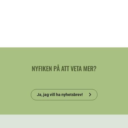
NYFIKEN PÅ ATT VETA MER?
Ja, jag vill ha nyhetsbrev!