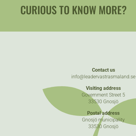
CURIOUS TO KNOW MORE?
Contact us
info@leadervastrasmaland.se
Visiting address
Government Street 5
33530 Gnosjö
Postal address
Gnosjö municipality
33530 Gnosjö