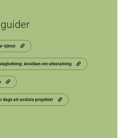
 guider
e-tjänst
 vägledning: Ansökan om utbetalning
n
är dags att avsluta projektet