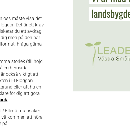
ån oss måste visa det
ggor. Det är ett krav
riskerar du ett avdrag
ll dig men på den här
ilformat. Fråga gärna
ma storlek (till höjd
på en hemsida,
 är också viktigt att
xten i EU-loggan.
grund eller att ha en
lare för dig att göra
dbok
.
? Eller är du osäker
tid välkommen att höra
e på