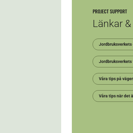
PROJECT SUPPORT
Länkar &
Jordbruksverkets 
Jordbruksverkets
Våra tips på väge
Våra tips när det 